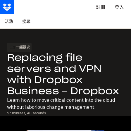
註冊
登入
活動
搜尋
一經請求
Replacing file
servers and VPN
with Dropbox
Business - Dropbox
Learn how to move critical content into the cloud
without laborious change management.
57 minutes, 40 seconds