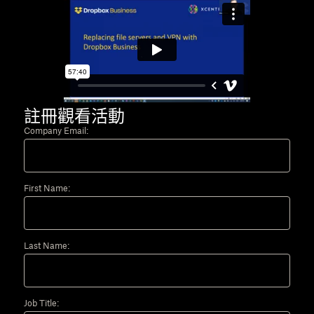
註冊觀看活動
Company Email:
First Name:
Last Name:
Job Title: