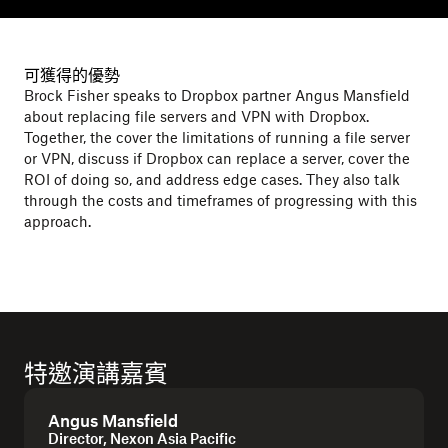
可獲得的優勢
Brock Fisher speaks to Dropbox partner Angus Mansfield
about replacing file servers and VPN with Dropbox.
Together, the cover the limitations of running a file server
or VPN, discuss if Dropbox can replace a server, cover the
ROI of doing so, and address edge cases. They also talk
through the costs and timeframes of progressing with this
approach.
特邀演講嘉賓
Angus Mansfield
Director, Nexon Asia Pacific