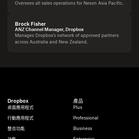
Oversees all sales operations for Nexon Asia Pacific.
Brock Fisher
ANZ Channel Manager, Dropbox
Manages Dropbox’s network of approved partners
across Australia and New Zealand.
Dropbox
產品
桌面應用程式
Plus
行動應用程式
Professional
整合功能
Business
功能
Enterprise