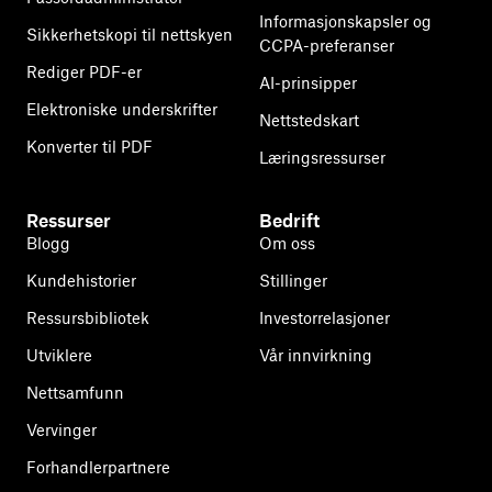
Informasjonskapsler og
Sikkerhetskopi til nettskyen
CCPA-preferanser
Rediger PDF-er
AI-prinsipper
Elektroniske underskrifter
Nettstedskart
Konverter til PDF
Læringsressurser
Ressurser
Bedrift
Blogg
Om oss
Kundehistorier
Stillinger
Ressursbibliotek
Investorrelasjoner
Utviklere
Vår innvirkning
Nettsamfunn
Vervinger
Forhandlerpartnere