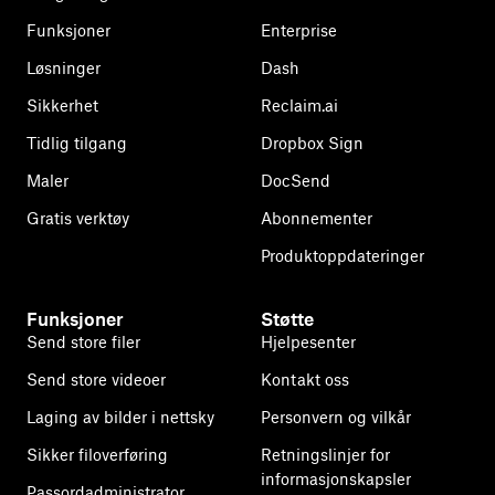
Funksjoner
Enterprise
Løsninger
Dash
Sikkerhet
Reclaim.ai
Tidlig tilgang
Dropbox Sign
Maler
DocSend
Gratis verktøy
Abonnementer
Produktoppdateringer
Funksjoner
Støtte
Send store filer
Hjelpesenter
Send store videoer
Kontakt oss
Laging av bilder i nettsky
Personvern og vilkår
Sikker filoverføring
Retningslinjer for
informasjonskapsler
Passordadministrator