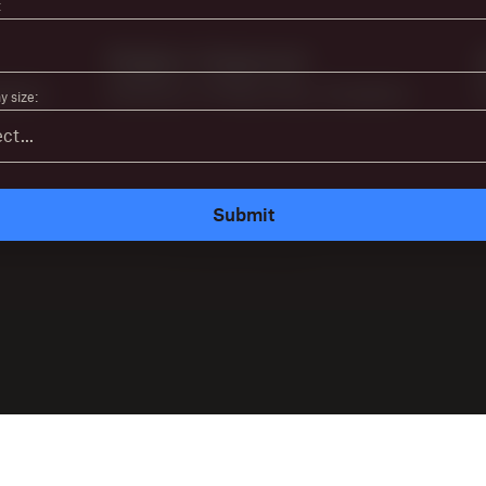
:
 size:
Submit