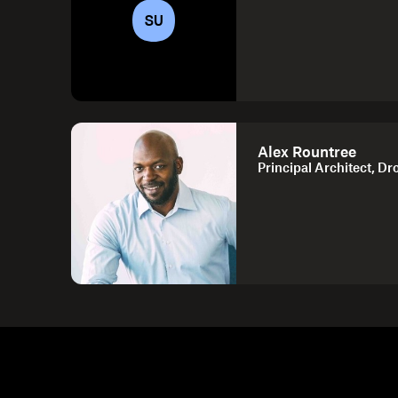
SU
Alex Rountree
Principal Architect, D