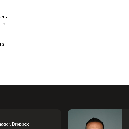
ers.
 in
ta
nager, Dropbox