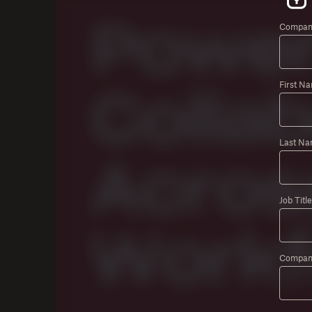
Company
First N
Last Na
Job Title
Compan