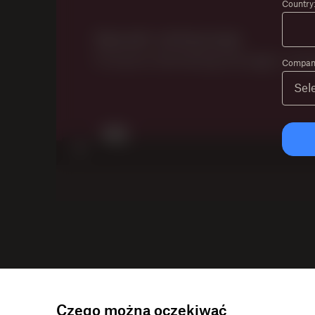
Country
Company
Czego można oczekiwać