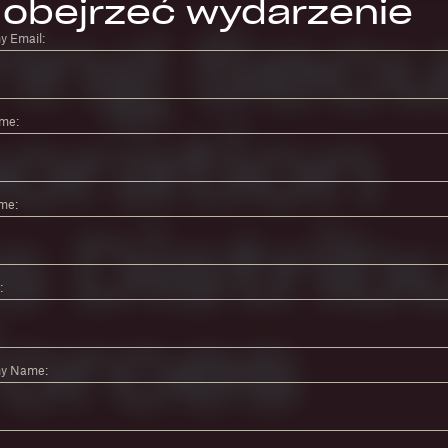
obejrzeć wydarzenie
 Email:
ame:
me:
:
y Name: