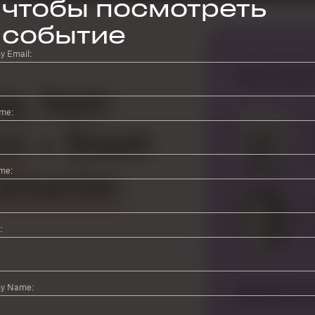
чтобы посмотреть
событие
 Email:
ame:
me:
:
y Name: