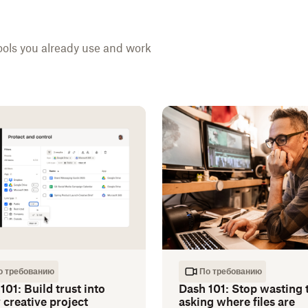
ools you already use and work
о требованию
По требованию
101: Build trust into
Dash 101: Stop wasting 
 creative project
asking where files are