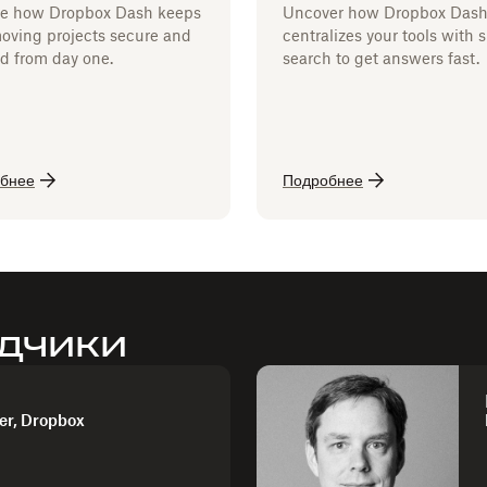
re how Dropbox Dash keeps
Uncover how Dropbox Das
moving projects secure and
centralizes your tools with 
d from day one.
search to get answers fast.
бнее
Подробнее
дчики
er, Dropbox