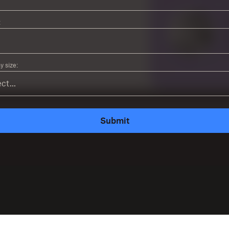
:
 size:
Submit