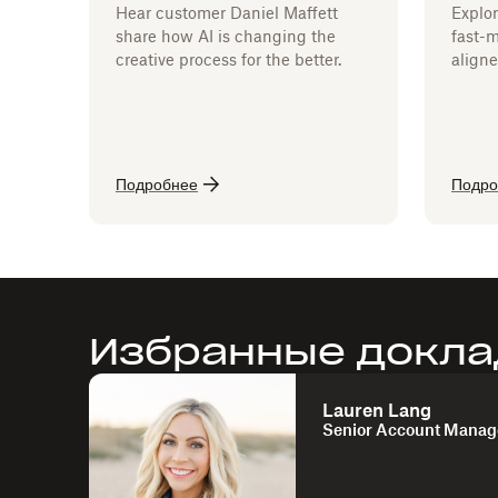
Hear customer Daniel Maffett
Explo
share how AI is changing the
fast-
creative process for the better.
aligne
Подробнее
Подро
Избранные докла
Lauren Lang
Senior Account Manag