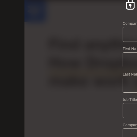
Company
First N
Last Na
Job Title
Compan